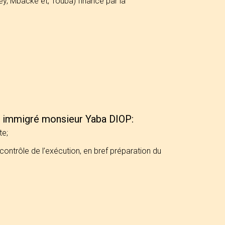
bey, Mbacké et, Touba) financé par la
un immigré monsieur Yaba DIOP:
te;
contrôle de l’exécution, en bref préparation du