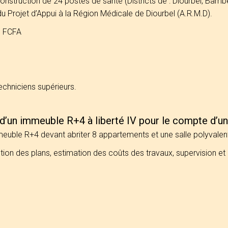
 construction de 24 postes de santé (Districts de : Diourbel, Bam
 Projet d’Appui à la Région Médicale de Diourbel (A.R.M.D).
0 FCFA
echniciens supérieurs.
 d’un immeuble R+4 à liberté IV pour le compte d’
mmeuble R+4 devant abriter 8 appartements et une salle polyvalen
ion des plans, estimation des coûts des travaux, supervision et 